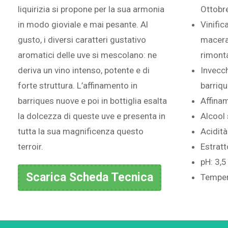
liquirizia si propone per la sua armonia
Ottobr
in modo gioviale e mai pesante. Al
Vinific
gusto, i diversi caratteri gustativo
macera
aromatici delle uve si mescolano: ne
rimonta
deriva un vino intenso, potente e di
Invecc
forte struttura. L’affinamento in
barriqu
barriques nuove e poi in bottiglia esalta
Affinam
la dolcezza di queste uve e presenta in
Alcool 
tutta la sua magnificenza questo
Acidità
terroir.
Estratt
pH: 3,5
Scarica Scheda Tecnica
Tempera