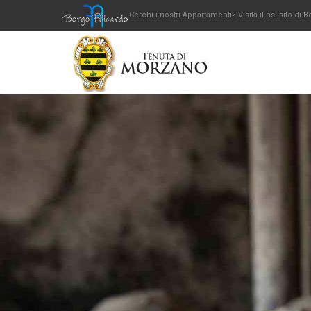
Cerchi i nostri Appartamenti? Visita il ns. sito di B