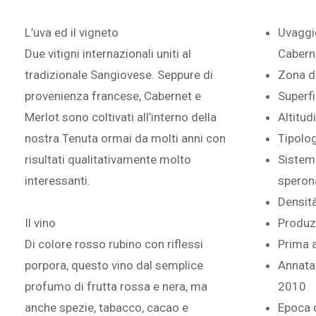
L’uva ed il vigneto
Uvaggi
Due vitigni internazionali uniti al
Cabern
tradizionale Sangiovese. Seppure di
Zona d
provenienza francese, Cabernet e
Superfi
Merlot sono coltivati all’interno della
Altitud
nostra Tenuta ormai da molti anni con
Tipolog
risultati qualitativamente molto
Sistem
interessanti.
speron
Densità
Il vino
Produzi
Di colore rosso rubino con riflessi
Prima 
porpora, questo vino dal semplice
Annata
profumo di frutta rossa e nera, ma
2010
anche spezie, tabacco, cacao e
Epoca 