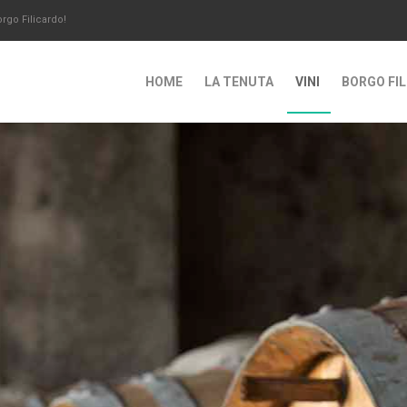
orgo Filicardo!
HOME
LA TENUTA
VINI
BORGO FI