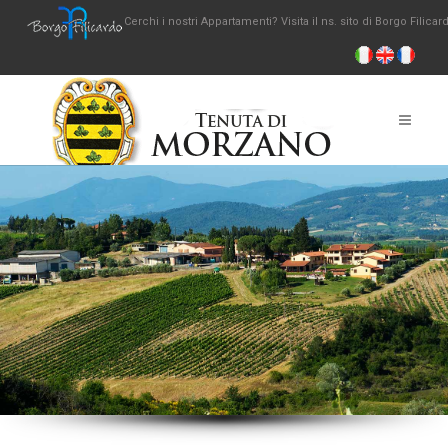
Cerchi i nostri Appartamenti? Visita il ns. sito di Borgo Filicar