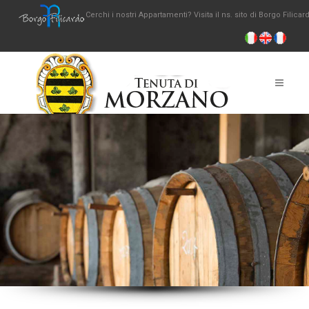
Cerchi i nostri Appartamenti? Visita il ns. sito di Borgo Filicar